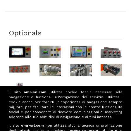
Optionals
Il sito
omr-srl.com
utilizza cookie tecnici necessari alla
navigazione e funzionali all'erogazione del servizio. Utilizza i
cookie anche per fornirti un'esperienza di navigazione sempre
migliore, per facilitare le interazioni con le nostre funzionalità
social e per consentirti di ricevere comunicazioni di marketing
aderenti alle tue abitudini di navigazione e ai tuoi interessi.
Il sito
omr-srl.com
non utilizza alcuna tecnica di profilazione
degli utenti, ma solo cookies tecnici necessari al corretto