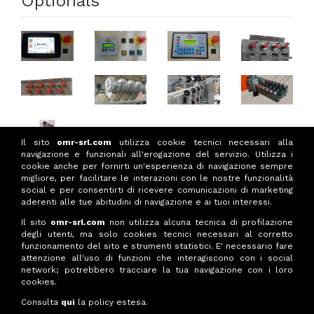
Optionals
Il sito
omr-srl.com
utilizza cookie tecnici necessari alla
navigazione e funzionali all'erogazione del servizio. Utilizza i
cookie anche per fornirti un'esperienza di navigazione sempre
migliore, per facilitare le interazioni con le nostre funzionalità
social e per consentirti di ricevere comunicazioni di marketing
aderenti alle tue abitudini di navigazione e ai tuoi interessi.
Il sito
omr-srl.com
non utilizza alcuna tecnica di profilazione
degli utenti, ma solo cookies tecnici necessari al corretto
PRIVACY POLICY
funzionamento del sito e strumenti statistici. E' necessario fare
COOKIES POLICY
attenzione all'uso di funzioni che interagiscono con i social
network; potrebbero tracciare la tua navigazione con i loro
24060 TORRE DE' ROVERI (BG) - Via G. Galilei,
cookies.
11 - Tel. 035 34.34.57 Codice Identificativo
C.E.E. IT 00715740163 - Codice Fiscale e Partita
Consulta
quì
la policy estesa.