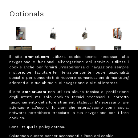
Optionals
Il sito
omr-srl.com
utilizza cookie tecnici necessari alla
navigazione e funzionali all'erogazione del servizio. Utilizza i
cookie anche per fornirti un'esperienza di navigazione sempre
migliore, per facilitare le interazioni con le nostre funzionalità
social e per consentirti di ricevere comunicazioni di marketing
aderenti alle tue abitudini di navigazione e ai tuoi interessi.
Il sito
omr-srl.com
non utilizza alcuna tecnica di profilazione
degli utenti, ma solo cookies tecnici necessari al corretto
PRIVACY POLICY
funzionamento del sito e strumenti statistici. E' necessario fare
COOKIES POLICY
attenzione all'uso di funzioni che interagiscono con i social
network; potrebbero tracciare la tua navigazione con i loro
24060 TORRE DE' ROVERI (BG) - Via G. Galilei,
cookies.
11 - Tel. 035 34.34.57 Codice Identificativo
C.E.E. IT 00715740163 - Codice Fiscale e Partita
Consulta
quì
la policy estesa.
IVA 00715740163 - R.E.A di Bergamo 167747
Chiudendo questo banner acconsenti all'uso dei cookie.